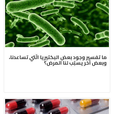
ما تفسير وجود بعض البكتيريا الّتي تساعدنا،
وبعض آخر يسبّب لنا المرض؟