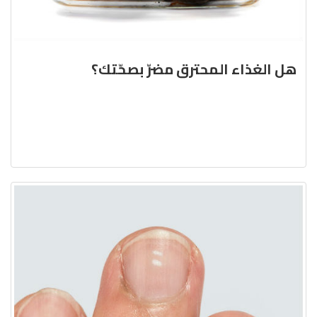
هل الغذاء المحترق مضرّ بصحّتك؟