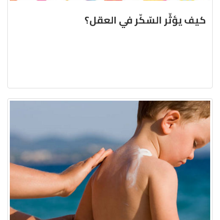
كيف يؤثّر السّكّر في العقل؟