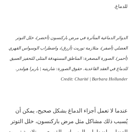
للدماغ.
الدوائر الدماغية المتأثرة في مرض باركنسون (أخضر)، خلل التوتر
العضلي (أصفر)، متلازمة توريت (أزرق)، واضطراب الوسواس القهري
(أحمر). الصورة المصغرة: المناطق المستهدفة المثلى للتحفيز العميق
للدماغ في العقد القاعدية. حقوق الصورة: شاريتيه | باربرا هولندر.
Credit: Charité | Barbara Hollunder
عندما لا تعمل أجزاء الدماغ بشكل صحيح، يمكن أن
يُسبب ذلك مشاكل مثل مرض باركنسون، خلل التوتر
العضلي، اضطراب الوسواس القهري، ومتلازمة توريت.