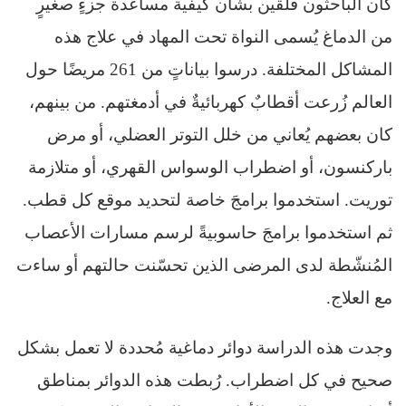
كان الباحثون قلقين بشأن كيفية مساعدة جزءٍ صغيرٍ
من الدماغ يُسمى النواة تحت المهاد في علاج هذه
المشاكل المختلفة. درسوا بياناتٍ من 261 مريضًا حول
العالم زُرعت أقطابٌ كهربائيةٌ في أدمغتهم. من بينهم،
كان بعضهم يُعاني من خلل التوتر العضلي، أو مرض
باركنسون، أو اضطراب الوسواس القهري، أو متلازمة
توريت. استخدموا برامجَ خاصة لتحديد موقع كل قطب.
ثم استخدموا برامجَ حاسوبيةً لرسم مسارات الأعصاب
المُنشّطة لدى المرضى الذين تحسّنت حالتهم أو ساءت
مع العلاج.
وجدت هذه الدراسة دوائر دماغية مُحددة لا تعمل بشكل
صحيح في كل اضطراب. رُبطت هذه الدوائر بمناطق