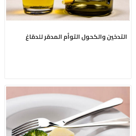
التدخين والكحول التوأم المدمّر للدمّاغ