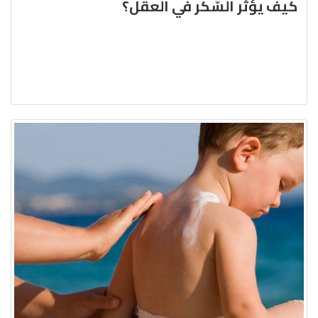
كيف يؤثّر السّكّر في العقل؟