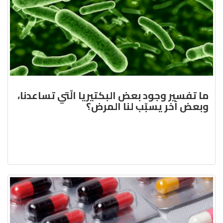
ما تفسير وجود بعض البكتيريا الّتي تساعدنا،
وبعض آخر يسبّب لنا المرض؟