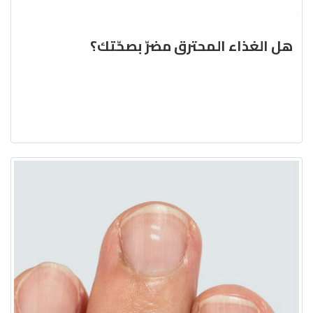
هل الغذاء المحترق مضرّ بصحّتك؟