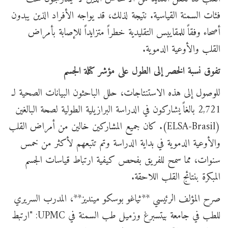
فئات السمنة القياسية. نتيجة لذلك، قد يواجه الأفراد الذين يبدون
أصحاء وفقاً للمقاييس التقليدية خطراً متزايداً للإصابة بأمراض
القلب والأوعية الدموية.
تفوق نسبة الخصر إلى الطول على مؤشر كتلة الجسم
للوصول إلى هذه الاستنتاجات، حلل الباحثون البيانات الصحية لـ
2,721 بالغاً يشاركون في الدراسة البرازيلية الطولية لصحة البالغين
(ELSA-Brasil). كان جميع المشاركين خالين من أمراض القلب
والأوعية الدموية في بداية الدراسة وتم تتبعهم لأكثر من خمس
سنوات، مما سمح للفريق بفحص كيفية ارتباط قياسات الجسم
المبكرة بنتائج القلب اللاحقة.
صرح المؤلف الرئيسي **ثياغو بوسكو مينديز**، المدرب السريري
للطب في جامعة بيتسبرغ وزميل طب السمنة في UPMC: "ارتبط