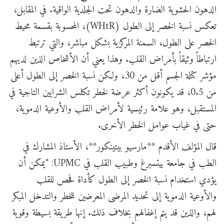
الدهون الحشوية الضارة والدهون تحت الجلدية الواقية. في المقابل،
تعكس نسبة الخصر إلى الطول (WHtR)، المحسوبة بقسمة محيط
الخصر على الطول، السمنة المركزية بشكل مباشر، والتي ترتبط
ارتباطاً وثيقاً بأمراض القلب. وهذا يعني أن الأشخاص الذين لديهم
مؤشر كتلة الجسم أقل من 30، ولكن نسبة الخصر إلى الطول أعلى
من 0.5، قد يكونون أكثر عرضة لخطر تكلس الشرايين التاجية في
المستقبل، وهو علامة رئيسية لأمراض القلب والأوعية الدموية،
حتى في غياب عوامل الخطر الأخرى.
قال المؤلف الأقدم **مارسيو بيتينكور**، الأستاذ المشارك في
الطب في جامعة بيتسبرغ وطبيب القلب في UPMC: "يمكن أن
يؤدي استخدام نسبة الخصر إلى الطول كأداة فحص للقلب
والأوعية الدموية إلى تحديد المرضى المعرضين للخطر والتدخل المبكر
لهم، والذين قد يتم إغفالهم بخلاف ذلك. إنها طريقة بسيطة وقوية