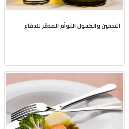
التدخين والكحول التوأم المدمّر للدمّاغ