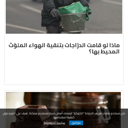
ماذا لو قامت الدرّاجات بتنقية الهواء الملوّث
المحيط بها؟
نحن نستخدم ملفات تعريف الارتباط "الكوكيز" لنمنحك أفضل تجربة مستخدم ممكنة. تعرف على المزيد حول
كيفية استخدامها
موافق
سياسة الخصوصية